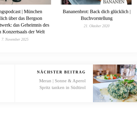
ingspodcast | München
Bananenbrot: Back dich glücklich |
lich über das Bergson
Buchvorstellung
twerk: das Geheimnis des
21. Oktober 2020
n Konzertsaals der Welt
7. November 2025
NÄCHSTER BEITRAG
Meran | Sonne & Aperol
Spritz tanken in Südtirol