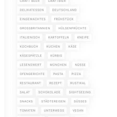
CRAFT BEER
CRAFTBIER
DELIKATESSEN
DEUTSCHLAND
EINGEMACHTES
FRÜHSTÜCK
GROSSBRITANNIEN
HÜLSENFRÜCHTE
ITALIENISCH
KARTOFFELN
KNEIPE
KOCHBUCH
KUCHEN
KÄSE
KÄSESPÄTZLE
KÜRBIS
LESENSWERT
MÜNCHEN
NÜSSE
OFENGERICHTE
PASTA
PIZZA
RESTAURANT
REZEPT
RUSTIKAL
SALAT
SCHOKOLADE
SIGHTSEEING
SNACKS
STÄDTEREISEN
SÜSSES
TOMATEN
UNTERWEGS
VEGAN