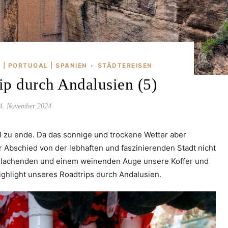
 | PORTUGAL | SPANIEN
STÄDTEREISEN
•
p durch Andalusien (5)
4. November 2024
ell zu ende. Da das sonnige und trockene Wetter aber
er Abschied von der lebhaften und faszinierenden Stadt nicht
m lachenden und einem weinenden Auge unsere Koffer und
ighlight unseres Roadtrips durch Andalusien.