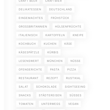
CRAFT BEER
CRAFTBIER
DELIKATESSEN
DEUTSCHLAND
EINGEMACHTES
FRÜHSTÜCK
GROSSBRITANNIEN
HÜLSENFRÜCHTE
ITALIENISCH
KARTOFFELN
KNEIPE
KOCHBUCH
KUCHEN
KÄSE
KÄSESPÄTZLE
KÜRBIS
LESENSWERT
MÜNCHEN
NÜSSE
OFENGERICHTE
PASTA
PIZZA
RESTAURANT
REZEPT
RUSTIKAL
SALAT
SCHOKOLADE
SIGHTSEEING
SNACKS
STÄDTEREISEN
SÜSSES
TOMATEN
UNTERWEGS
VEGAN