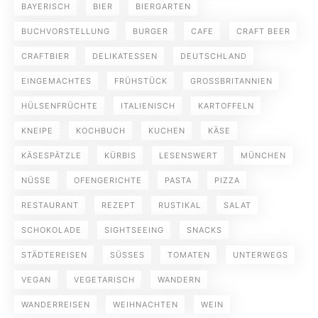
BAYERISCH
BIER
BIERGARTEN
BUCHVORSTELLUNG
BURGER
CAFE
CRAFT BEER
CRAFTBIER
DELIKATESSEN
DEUTSCHLAND
EINGEMACHTES
FRÜHSTÜCK
GROSSBRITANNIEN
HÜLSENFRÜCHTE
ITALIENISCH
KARTOFFELN
KNEIPE
KOCHBUCH
KUCHEN
KÄSE
KÄSESPÄTZLE
KÜRBIS
LESENSWERT
MÜNCHEN
NÜSSE
OFENGERICHTE
PASTA
PIZZA
RESTAURANT
REZEPT
RUSTIKAL
SALAT
SCHOKOLADE
SIGHTSEEING
SNACKS
STÄDTEREISEN
SÜSSES
TOMATEN
UNTERWEGS
VEGAN
VEGETARISCH
WANDERN
WANDERREISEN
WEIHNACHTEN
WEIN