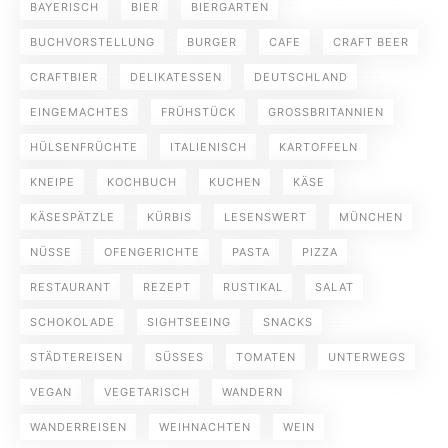
BAYERISCH
BIER
BIERGARTEN
BUCHVORSTELLUNG
BURGER
CAFE
CRAFT BEER
CRAFTBIER
DELIKATESSEN
DEUTSCHLAND
EINGEMACHTES
FRÜHSTÜCK
GROSSBRITANNIEN
HÜLSENFRÜCHTE
ITALIENISCH
KARTOFFELN
KNEIPE
KOCHBUCH
KUCHEN
KÄSE
KÄSESPÄTZLE
KÜRBIS
LESENSWERT
MÜNCHEN
NÜSSE
OFENGERICHTE
PASTA
PIZZA
RESTAURANT
REZEPT
RUSTIKAL
SALAT
SCHOKOLADE
SIGHTSEEING
SNACKS
STÄDTEREISEN
SÜSSES
TOMATEN
UNTERWEGS
VEGAN
VEGETARISCH
WANDERN
WANDERREISEN
WEIHNACHTEN
WEIN