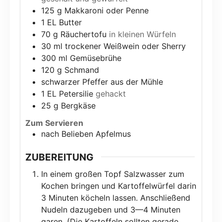
125
g
Makkaroni oder Penne
1
EL Butter
70
g
Räuchertofu
in kleinen Würfeln
30
ml
trockener Weißwein oder Sherry
300
ml
Gemüsebrühe
120
g
Schmand
schwarzer Pfeffer aus der Mühle
1
EL Petersilie
gehackt
25
g
Bergkäse
Zum Servieren
nach Belieben Apfelmus
ZUBEREITUNG
In einem großen Topf Salzwasser zum
Kochen bringen und Kartoffelwürfel darin
3 Minuten köcheln lassen. Anschließend
Nudeln dazugeben und 3—4 Minuten
garen. (Die Kartoffeln sollten gerade