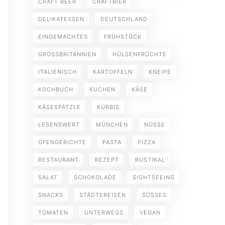
CRAFT BEER
CRAFTBIER
DELIKATESSEN
DEUTSCHLAND
EINGEMACHTES
FRÜHSTÜCK
GROSSBRITANNIEN
HÜLSENFRÜCHTE
ITALIENISCH
KARTOFFELN
KNEIPE
KOCHBUCH
KUCHEN
KÄSE
KÄSESPÄTZLE
KÜRBIS
LESENSWERT
MÜNCHEN
NÜSSE
OFENGERICHTE
PASTA
PIZZA
RESTAURANT
REZEPT
RUSTIKAL
SALAT
SCHOKOLADE
SIGHTSEEING
SNACKS
STÄDTEREISEN
SÜSSES
TOMATEN
UNTERWEGS
VEGAN