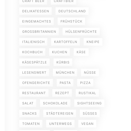
CRAFT BEER
CRAFTBIER
DELIKATESSEN
DEUTSCHLAND
EINGEMACHTES
FRÜHSTÜCK
GROSSBRITANNIEN
HÜLSENFRÜCHTE
ITALIENISCH
KARTOFFELN
KNEIPE
KOCHBUCH
KUCHEN
KÄSE
KÄSESPÄTZLE
KÜRBIS
LESENSWERT
MÜNCHEN
NÜSSE
OFENGERICHTE
PASTA
PIZZA
RESTAURANT
REZEPT
RUSTIKAL
SALAT
SCHOKOLADE
SIGHTSEEING
SNACKS
STÄDTEREISEN
SÜSSES
TOMATEN
UNTERWEGS
VEGAN