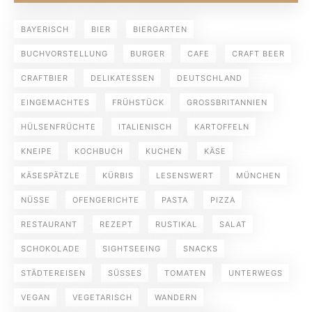
BAYERISCH
BIER
BIERGARTEN
BUCHVORSTELLUNG
BURGER
CAFE
CRAFT BEER
CRAFTBIER
DELIKATESSEN
DEUTSCHLAND
EINGEMACHTES
FRÜHSTÜCK
GROSSBRITANNIEN
HÜLSENFRÜCHTE
ITALIENISCH
KARTOFFELN
KNEIPE
KOCHBUCH
KUCHEN
KÄSE
KÄSESPÄTZLE
KÜRBIS
LESENSWERT
MÜNCHEN
NÜSSE
OFENGERICHTE
PASTA
PIZZA
RESTAURANT
REZEPT
RUSTIKAL
SALAT
SCHOKOLADE
SIGHTSEEING
SNACKS
STÄDTEREISEN
SÜSSES
TOMATEN
UNTERWEGS
VEGAN
VEGETARISCH
WANDERN