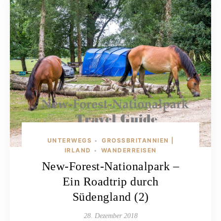
UNTERWEGS
GROSSBRITANNIEN | I
•
RLAND
WANDERREISEN
•
New-Forest-Nationalpark –
Ein Roadtrip durch
Südengland (2)
28. Dezember 2018