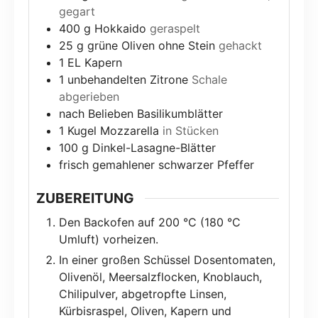
gegart
400
g
Hokkaido
geraspelt
25
g
grüne Oliven ohne Stein
gehackt
1
EL Kapern
1
unbehandelten Zitrone
Schale
abgerieben
nach Belieben Basilikumblätter
1
Kugel Mozzarella
in Stücken
100
g
Dinkel-Lasagne-Blätter
frisch gemahlener schwarzer Pfeffer
ZUBEREITUNG
Den Backofen auf 200 °C (180 °C
Umluft) vorheizen.
In einer großen Schüssel Dosentomaten,
Olivenöl, Meersalzflocken, Knoblauch,
Chilipulver, abgetropfte Linsen,
Kürbisraspel, Oliven, Kapern und