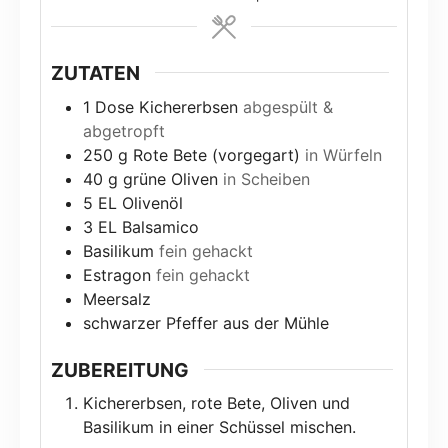
ZUTATEN
1
Dose Kichererbsen
abgespült &
abgetropft
250
g
Rote Bete (vorgegart)
in Würfeln
40
g
grüne Oliven
in Scheiben
5
EL
Olivenöl
3
EL
Balsamico
Basilikum
fein gehackt
Estragon
fein gehackt
Meersalz
schwarzer Pfeffer aus der Mühle
ZUBEREITUNG
Kichererbsen, rote Bete, Oliven und
Basilikum in einer Schüssel mischen.