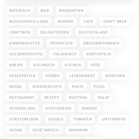
BAYERISCH
BIER
BIERGARTEN
BUCHVORSTELLUNG
BURGER
CAFE
CRAFT BEER
CRAFTBIER
DELIKATESSEN
DEUTSCHLAND
EINGEMACHTES
FRÜHSTÜCK
GROSSBRITANNIEN
HÜLSENFRÜCHTE
ITALIENISCH
KARTOFFELN
KNEIPE
KOCHBUCH
KUCHEN
KÄSE
KÄSESPÄTZLE
KÜRBIS
LESENSWERT
MÜNCHEN
NÜSSE
OFENGERICHTE
PASTA
PIZZA
RESTAURANT
REZEPT
RUSTIKAL
SALAT
SCHOKOLADE
SIGHTSEEING
SNACKS
STÄDTEREISEN
SÜSSES
TOMATEN
UNTERWEGS
VEGAN
VEGETARISCH
WANDERN