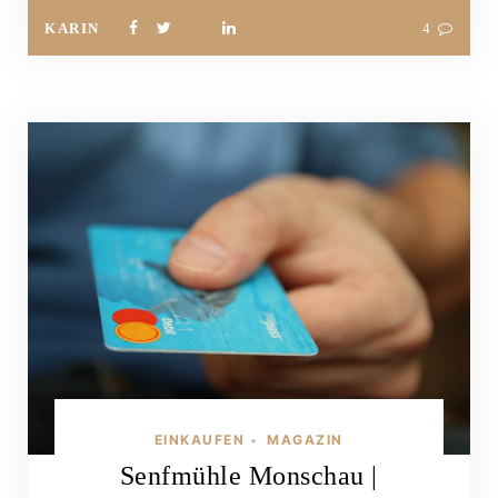
KARIN
4
EINKAUFEN
MAGAZIN
•
Senfmühle Monschau |