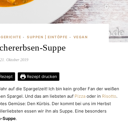
SGERICHTE
SUPPEN | EINTÖPFE
VEGAN
•
•
chererbsen-Suppe
21. Oktober 2019
Rezept
Rezept drucken
ahr auf die Spargelzeit! Ich bin kein großer Fan der weißen
nen Spargel. Und das am liebsten auf
Pizza
oder in
Risotto
.
ebtes Gemüse: Den Kürbis. Der kommt bei uns im Herbst
lerliebsten essen wir ihn als Suppe. Eine besonders
n-Suppe
.