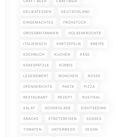
CRAFT BEER
CRAFTBIER
DELIKATESSEN
DEUTSCHLAND
EINGEMACHTES
FRÜHSTÜCK
GROSSBRITANNIEN
HÜLSENFRÜCHTE
ITALIENISCH
KARTOFFELN
KNEIPE
KOCHBUCH
KUCHEN
KÄSE
KÄSESPÄTZLE
KÜRBIS
LESENSWERT
MÜNCHEN
NÜSSE
OFENGERICHTE
PASTA
PIZZA
RESTAURANT
REZEPT
RUSTIKAL
SALAT
SCHOKOLADE
SIGHTSEEING
SNACKS
STÄDTEREISEN
SÜSSES
TOMATEN
UNTERWEGS
VEGAN