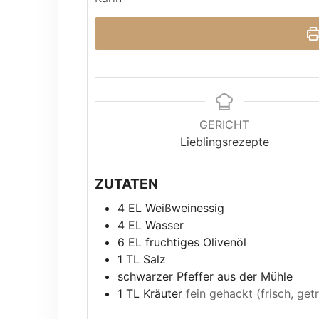
GERICHT
Lieblingsrezepte
ZUTATEN
4
EL Weißweinessig
4
EL Wasser
6
EL fruchtiges Olivenöl
1
TL Salz
schwarzer Pfeffer aus der Mühle
1
TL Kräuter
fein gehackt (frisch, ge