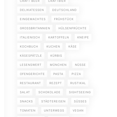
CRAFT BEER
CRAFTBIER
DELIKATESSEN
DEUTSCHLAND
EINGEMACHTES
FRÜHSTÜCK
GROSSBRITANNIEN
HÜLSENFRÜCHTE
ITALIENISCH
KARTOFFELN
KNEIPE
KOCHBUCH
KUCHEN
KÄSE
KÄSESPÄTZLE
KÜRBIS
LESENSWERT
MÜNCHEN
NÜSSE
OFENGERICHTE
PASTA
PIZZA
RESTAURANT
REZEPT
RUSTIKAL
SALAT
SCHOKOLADE
SIGHTSEEING
SNACKS
STÄDTEREISEN
SÜSSES
TOMATEN
UNTERWEGS
VEGAN