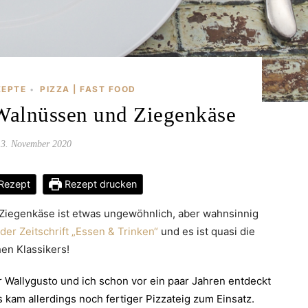
ZEPTE
PIZZA | FAST FOOD
•
Walnüssen und Ziegenkäse
13. November 2020
Rezept
Rezept drucken
Ziegenkäse ist etwas ungewöhnlich, aber wahnsinnig
der Zeitschrift „Essen & Trinken“
und es ist quasi die
hen Klassikers!
 Wallygusto und ich schon vor ein paar Jahren entdeckt
 kam allerdings noch fertiger Pizzateig zum Einsatz.