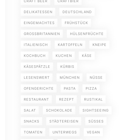
CRAFT BEER
CRAFTBIER
DELIKATESSEN
DEUTSCHLAND
EINGEMACHTES
FRÜHSTÜCK
GROSSBRITANNIEN
HÜLSENFRÜCHTE
ITALIENISCH
KARTOFFELN
KNEIPE
KOCHBUCH
KUCHEN
KÄSE
KÄSESPÄTZLE
KÜRBIS
LESENSWERT
MÜNCHEN
NÜSSE
OFENGERICHTE
PASTA
PIZZA
RESTAURANT
REZEPT
RUSTIKAL
SALAT
SCHOKOLADE
SIGHTSEEING
SNACKS
STÄDTEREISEN
SÜSSES
TOMATEN
UNTERWEGS
VEGAN