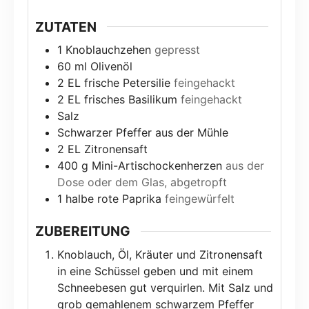
ZUTATEN
1
Knoblauchzehen
gepresst
60
ml
Olivenöl
2
EL frische Petersilie
feingehackt
2
EL frisches Basilikum
feingehackt
Salz
Schwarzer Pfeffer aus der Mühle
2
EL Zitronensaft
400
g
Mini-Artischockenherzen
aus der
Dose oder dem Glas, abgetropft
1
halbe rote Paprika
feingewürfelt
ZUBEREITUNG
Knoblauch, Öl, Kräuter und Zitronensaft
in eine Schüssel geben und mit einem
Schneebesen gut verquirlen. Mit Salz und
grob gemahlenem schwarzem Pfeffer