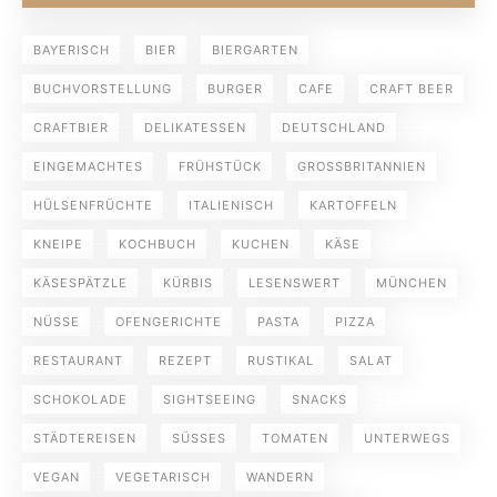
BAYERISCH
BIER
BIERGARTEN
BUCHVORSTELLUNG
BURGER
CAFE
CRAFT BEER
CRAFTBIER
DELIKATESSEN
DEUTSCHLAND
EINGEMACHTES
FRÜHSTÜCK
GROSSBRITANNIEN
HÜLSENFRÜCHTE
ITALIENISCH
KARTOFFELN
KNEIPE
KOCHBUCH
KUCHEN
KÄSE
KÄSESPÄTZLE
KÜRBIS
LESENSWERT
MÜNCHEN
NÜSSE
OFENGERICHTE
PASTA
PIZZA
RESTAURANT
REZEPT
RUSTIKAL
SALAT
SCHOKOLADE
SIGHTSEEING
SNACKS
STÄDTEREISEN
SÜSSES
TOMATEN
UNTERWEGS
VEGAN
VEGETARISCH
WANDERN