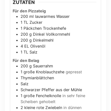
ZUTATEN
Für den Pizzateig
200
ml
lauwarmes Wasser
1
TL Zucker
1
Päckchen Trockenhefe
200
g
Dinkel Vollkornmehl
200
g
Dinkelmehl
4
EL Olivenöl
1
TL Salz
Für den Belag
200
g
Sauerrahm
1
große Knoblauchzehe
gepresst
Thymianblättchen
Salz
Schwarzer Pfeffer aus der Mühle
1
große Fenchelknolle
in sehr feine
Scheiben gehobelt
2
kleine rote Zwiebeln
in dünnen