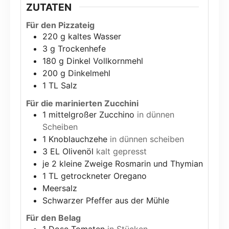
ZUTATEN
Für den Pizzateig
220
g
kaltes Wasser
3
g
Trockenhefe
180
g
Dinkel Vollkornmehl
200
g
Dinkelmehl
1
TL Salz
Für die marinierten Zucchini
1
mittelgroßer Zucchino
in dünnen
Scheiben
1
Knoblauchzehe
in dünnen scheiben
3
EL
Olivenöl
kalt gepresst
je 2 kleine Zweige Rosmarin und Thymian
1
TL
getrockneter Oregano
Meersalz
Schwarzer Pfeffer aus der Mühle
Für den Belag