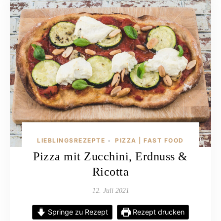
LIEBLINGSREZEPTE
PIZZA | FAST FOOD
•
Pizza mit Zucchini, Erdnuss &
Ricotta
12. Juli 2021
Springe zu Rezept
Rezept drucken