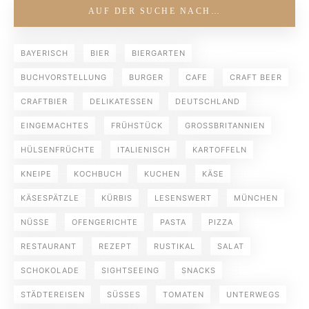
AUF DER SUCHE NACH…
BAYERISCH
BIER
BIERGARTEN
BUCHVORSTELLUNG
BURGER
CAFE
CRAFT BEER
CRAFTBIER
DELIKATESSEN
DEUTSCHLAND
EINGEMACHTES
FRÜHSTÜCK
GROSSBRITANNIEN
HÜLSENFRÜCHTE
ITALIENISCH
KARTOFFELN
KNEIPE
KOCHBUCH
KUCHEN
KÄSE
KÄSESPÄTZLE
KÜRBIS
LESENSWERT
MÜNCHEN
NÜSSE
OFENGERICHTE
PASTA
PIZZA
RESTAURANT
REZEPT
RUSTIKAL
SALAT
SCHOKOLADE
SIGHTSEEING
SNACKS
STÄDTEREISEN
SÜSSES
TOMATEN
UNTERWEGS