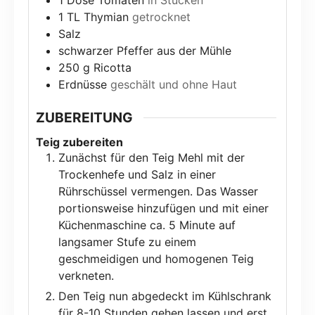
1
Dose
Tomaten
in Stücken
1
TL
Thymian
getrocknet
Salz
schwarzer Pfeffer aus der Mühle
250
g
Ricotta
Erdnüsse
geschält und ohne Haut
ZUBEREITUNG
Teig zubereiten
Zunächst für den Teig Mehl mit der
Trockenhefe und Salz in einer
Rührschüssel vermengen. Das Wasser
portionsweise hinzufügen und mit einer
Küchenmaschine ca. 5 Minute auf
langsamer Stufe zu einem
geschmeidigen und homogenen Teig
verkneten.
Den Teig nun abgedeckt im Kühlschrank
für 8-10 Stunden gehen lassen und erst