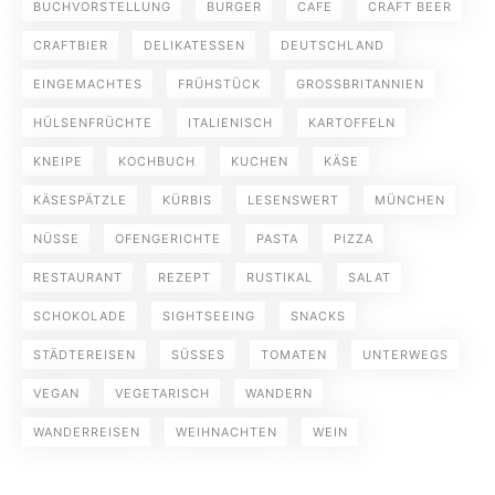
BUCHVORSTELLUNG
BURGER
CAFE
CRAFT BEER
CRAFTBIER
DELIKATESSEN
DEUTSCHLAND
EINGEMACHTES
FRÜHSTÜCK
GROSSBRITANNIEN
HÜLSENFRÜCHTE
ITALIENISCH
KARTOFFELN
KNEIPE
KOCHBUCH
KUCHEN
KÄSE
KÄSESPÄTZLE
KÜRBIS
LESENSWERT
MÜNCHEN
NÜSSE
OFENGERICHTE
PASTA
PIZZA
RESTAURANT
REZEPT
RUSTIKAL
SALAT
SCHOKOLADE
SIGHTSEEING
SNACKS
STÄDTEREISEN
SÜSSES
TOMATEN
UNTERWEGS
VEGAN
VEGETARISCH
WANDERN
WANDERREISEN
WEIHNACHTEN
WEIN