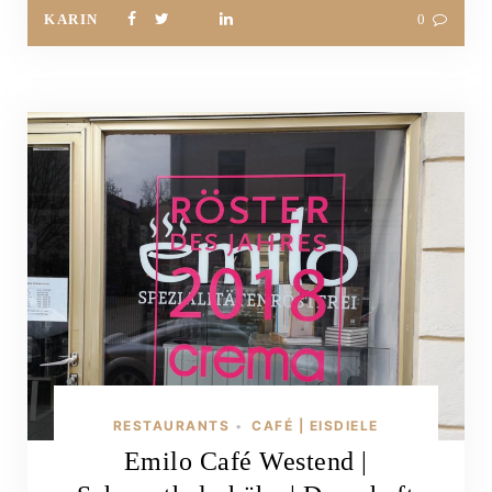
KARIN
0
RESTAURANTS
CAFÉ | EISDIELE
•
Emilo Café Westend |